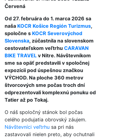
Červená
Od 27. februára do 1. marca 2026 sa
naša
KOCR Košice Región Turizmus
,
spoločne s
KOCR Severovýchod
Slovenska
, zúčastnila na slovenskom
cestovateľskom veľtrhu
CARAVAN
BIKE TRAVEL
v Nitre
.
Návštevníkom
sme sa opäť predstavili v spoločnej
expozícii pod úspešnou značkou
VÝCHOD
.
Na ploche 360 metrov
štvorcových sme počas troch dní
odprezentovali komplexnú ponuku od
Tatier až po Tokaj
.
O náš spoločný stánok bol počas
celého podujatia obrovský záujem.
Návštevníci veľtrhu
sa pri nás
zastavovali nielen preto, aby ochutnali