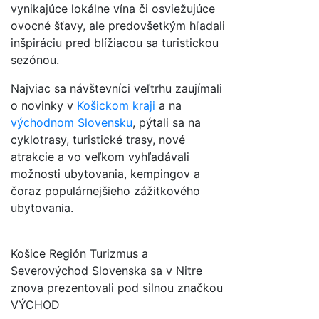
vynikajúce lokálne vína či osviežujúce
ovocné šťavy, ale predovšetkým hľadali
inšpiráciu pred blížiacou sa turistickou
sezónou.
Najviac sa návštevníci veľtrhu zaujímali
o novinky v
Košickom kraji
a na
východnom Slovensku
, pýtali sa na
cyklotrasy, turistické trasy, nové
atrakcie a vo veľkom vyhľadávali
možnosti ubytovania, kempingov a
čoraz populárnejšieho zážitkového
ubytovania.
Košice Región Turizmus a
Severovýchod Slovenska sa v Nitre
znova prezentovali pod silnou značkou
VÝCHOD