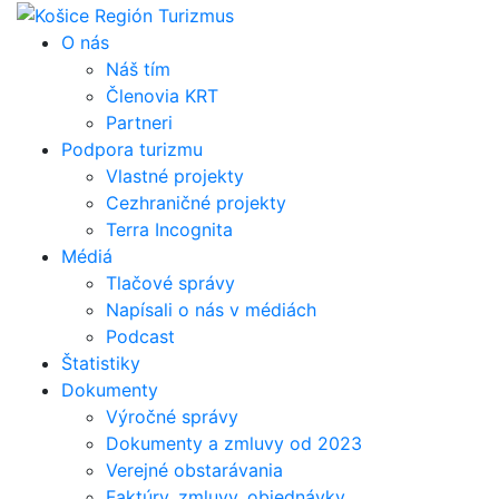
Skip
to
O nás
content
Náš tím
Členovia KRT
Partneri
Podpora turizmu
Vlastné projekty
Cezhraničné projekty
Terra Incognita
Médiá
Tlačové správy
Napísali o nás v médiách
Podcast
Štatistiky
Dokumenty
Výročné správy
Dokumenty a zmluvy od 2023
Verejné obstarávania
Faktúry, zmluvy, objednávky