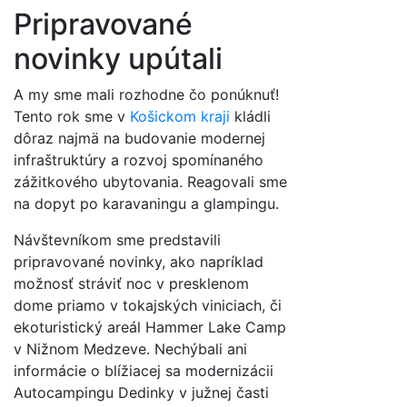
Pripravované
novinky upútali
A my sme mali rozhodne čo ponúknuť!
Tento rok sme v
Košickom kraji
kládli
dôraz najmä na budovanie modernej
infraštruktúry a rozvoj spomínaného
zážitkového ubytovania
.
Reagovali sme
na dopyt po karavaningu a glampingu
.
Návštevníkom sme predstavili
pripravované novinky, ako napríklad
možnosť stráviť noc v presklenom
dome priamo v tokajských viniciach, či
ekoturistický areál Hammer Lake Camp
v Nižnom Medzeve
.
Nechýbali ani
informácie o blížiacej sa modernizácii
Autocampingu Dedinky v južnej časti