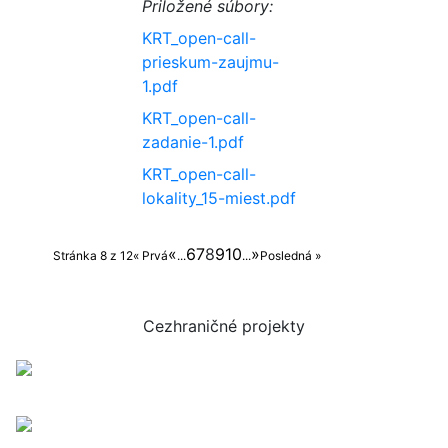
Priložené súbory:
KRT_open-call-
prieskum-zaujmu-
1.pdf
KRT_open-call-
zadanie-1.pdf
KRT_open-call-
lokality_15-miest.pdf
«
6
7
8
9
10
»
Stránka 8 z 12
« Prvá
...
...
Posledná »
Cezhraničné projekty