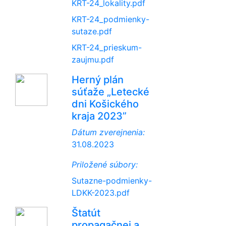
KRT-24_lokality.pdf
KRT-24_podmienky-
sutaze.pdf
KRT-24_prieskum-
zaujmu.pdf
Herný plán
súťaže „Letecké
dni Košického
kraja 2023”
Dátum zverejnenia:
31.08.2023
Priložené súbory:
Sutazne-podmienky-
LDKK-2023.pdf
Štatút
propagačnej a