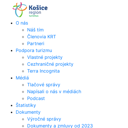
Skip
to
content
O nás
Náš tím
Členovia KRT
Partneri
Podpora turizmu
Vlastné projekty
Cezhraničné projekty
Terra Incognita
Médiá
Tlačové správy
Napísali o nás v médiách
Podcast
Štatistiky
Dokumenty
Výročné správy
Dokumenty a zmluvy od 2023