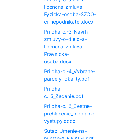
licencna-zmluva-
Fyzicka-osoba-SZCO-
ci-nepodnikatel.docx
Priloha-c.-3_Navrh-
zmluvy-o-dielo-a-
licencna-zmluva-
Pravnicka-
osoba.docx
Priloha-c.-4_Vybrane-
parcely_lokality.pdf
Priloha-
c.-5_Zadanie.pdf
Priloha-c.-6_Cestne-
prehlasenie_medialne-
vystupy.docx
Sutaz_Umenie-na-
mieste-X_FINAL-1.pdf