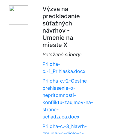
Výzva na
predkladanie
súťažných
návrhov -
Umenie na
mieste X
Priložené súbory:
Priloha-
c.-1_Prihlaska.docx
Priloha-c.-2-Cestne-
prehlasenie-o-
nepritomnosti-
konfliktu-zaujmov-na-
strane-
uchadzaca.docx
Priloha-c.-3_Navrh-
zmluvy-o-dielo-a-