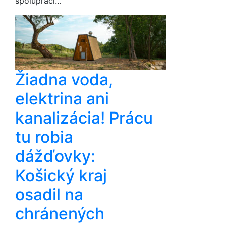
spolupráci…
Žiadna voda,
elektrina ani
kanalizácia! Prácu
tu robia
dážďovky:
Košický kraj
osadil na
chránených