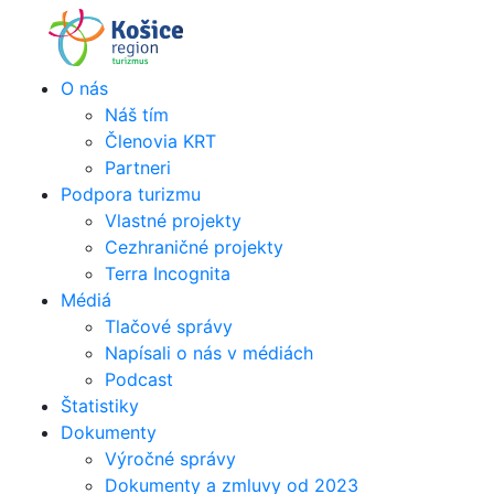
Skip
to
content
O nás
Náš tím
Členovia KRT
Partneri
Podpora turizmu
Vlastné projekty
Cezhraničné projekty
Terra Incognita
Médiá
Tlačové správy
Napísali o nás v médiách
Podcast
Štatistiky
Dokumenty
Výročné správy
Dokumenty a zmluvy od 2023