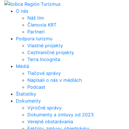
Skip
to
O nás
content
Náš tím
Členovia KRT
Partneri
Podpora turizmu
Vlastné projekty
Cezhraničné projekty
Terra Incognita
Médiá
Tlačové správy
Napísali o nás v médiách
Podcast
Štatistiky
Dokumenty
Výročné správy
Dokumenty a zmluvy od 2023
Verejné obstarávania
Faktúry, zmluvy, objednávky