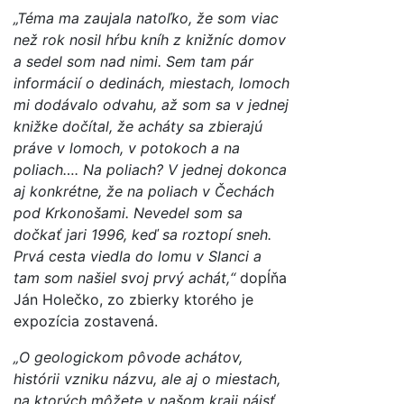
„Téma ma zaujala natoľko, že som viac
než rok nosil hŕbu kníh z knižníc domov
a sedel som nad nimi. Sem tam pár
informácií o dedinách, miestach, lomoch
mi dodávalo odvahu, až som sa v jednej
knižke dočítal, že acháty sa zbierajú
práve v lomoch, v potokoch a na
poliach…. Na poliach? V jednej dokonca
aj konkrétne, že na poliach v Čechách
pod Krkonošami. Nevedel som sa
dočkať jari 1996, keď sa roztopí sneh.
Prvá cesta viedla do lomu v Slanci a
tam som našiel svoj prvý achát,“
dopĺňa
Ján Holečko, zo zbierky ktorého je
expozícia zostavená.
„O geologickom pôvode achátov,
histórii vzniku názvu, ale aj o miestach,
na ktorých môžete v našom kraji nájsť