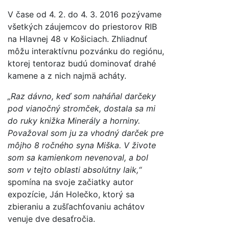
V čase od 4. 2. do 4. 3. 2016 pozývame
všetkých záujemcov do priestorov RIB
na Hlavnej 48 v Košiciach. Zhliadnuť
môžu interaktívnu pozvánku do regiónu,
ktorej tentoraz budú dominovať drahé
kamene a z nich najmä acháty.
„Raz dávno, keď som naháňal darčeky
pod vianočný stromček, dostala sa mi
do ruky knižka Minerály a horniny.
Považoval som ju za vhodný darček pre
môjho 8 ročného syna Miška. V živote
som sa kamienkom nevenoval, a bol
som v tejto oblasti absolútny laik,“
spomína na svoje začiatky autor
expozície, Ján Holečko, ktorý sa
zbieraniu a zušľachťovaniu achátov
venuje dve desaťročia.