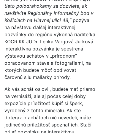
tieto polodrahokamy sa dozviete, ak
navštívite Regionálny informačný bod v
Košiciach na Hlavnej ulici 48,“
pozýva
na návštevu ďalšej interaktívnej
pozvánky do regiónu výkonná riaditeľka
KOCR KK JUDr. Lenka Vargová Jurková.
Interaktívna pozvánka je spestrená
výstavou achátov v „prírodnom“ i
opracovanom stave a fotografiami, na
ktorých budete môcť obdivovať
čarovnú silu maliarky prírody.
Ak vás achát oslovil, budete mať priamo
na vernisáži, ale aj počas celej doby
expozície príležitosť kúpiť si šperk,
vyrobený z tohto minerálu. Ak ste
doteraz o achátoch nič nevedeli, máte
jedinečnú príležitosť spoznať ich. Stačí
prijať pozvánku na interaktívnu