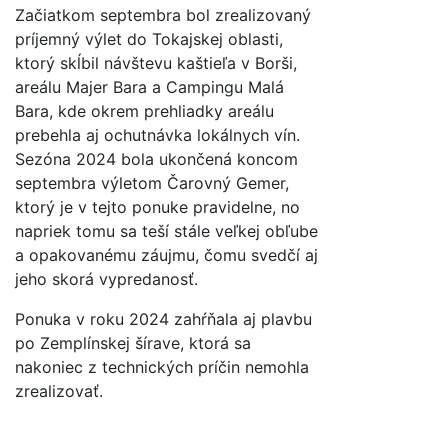
Začiatkom septembra bol zrealizovaný
príjemný výlet do Tokajskej oblasti,
ktorý skĺbil návštevu kaštieľa v Borši,
areálu Majer Bara a Campingu Malá
Bara, kde okrem prehliadky areálu
prebehla aj ochutnávka lokálnych vín.
Sezóna 2024 bola ukončená koncom
septembra výletom Čarovný Gemer,
ktorý je v tejto ponuke pravidelne, no
napriek tomu sa teší stále veľkej obľube
a opakovanému záujmu, čomu svedčí aj
jeho skorá vypredanosť.
Ponuka v roku 2024 zahŕňala aj plavbu
po Zemplínskej šírave, ktorá sa
nakoniec z technických príčin nemohla
zrealizovať.