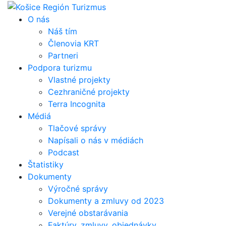
Skip
to
O nás
content
Náš tím
Členovia KRT
Partneri
Podpora turizmu
Vlastné projekty
Cezhraničné projekty
Terra Incognita
Médiá
Tlačové správy
Napísali o nás v médiách
Podcast
Štatistiky
Dokumenty
Výročné správy
Dokumenty a zmluvy od 2023
Verejné obstarávania
Faktúry, zmluvy, objednávky