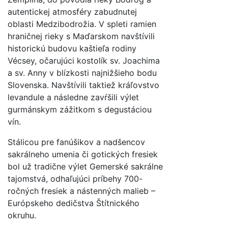
autentickej atmosféry zabudnutej
oblasti Medzibodrožia. V spleti ramien
hraničnej rieky s Maďarskom navštívili
historickú budovu kaštieľa rodiny
Vécsey, očarujúci kostolík sv. Joachima
a sv. Anny v blízkosti najnižšieho bodu
Slovenska. Navštívili taktiež kráľovstvo
levandule a následne zavŕšili výlet
gurmánskym zážitkom s degustáciou
vín.
Stálicou pre fanúšikov a nadšencov
sakrálneho umenia či gotických fresiek
bol už tradične výlet Gemerské sakrálne
tajomstvá, odhaľujúci príbehy 700-
ročných fresiek a nástenných malieb –
Európskeho dedičstva Štítnického
okruhu.