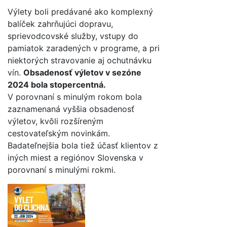
Výlety boli predávané ako komplexný
balíček zahrňujúci dopravu,
sprievodcovské služby, vstupy do
pamiatok zaradených v programe, a pri
niektorých stravovanie aj ochutnávku
vín.
Obsadenosť výletov v sezóne
2024 bola stopercentná.
V porovnaní s minulým rokom bola
zaznamenaná vyššia obsadenosť
výletov, kvôli rozšíreným
cestovateľským novinkám.
Badateľnejšia bola tiež účasť klientov z
iných miest a regiónov Slovenska v
porovnaní s minulými rokmi.