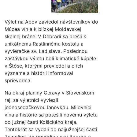
Výlet na Abov zaviedol návštevníkov do
Múzea vín a k blízkej Moldavskej
skalnej bráne. V Debradi sa prešli k
unikátnemu Rastlinnému kostolu a
vyvieračke sv. Ladislava. Poslednou
zastávkou výletu boli klimatické kúpele
v Štóse, ktorými previedol a o ich
význame a histórii informoval
sprievodca.
Na okraj planiny Geravy v Slovenskom
raji sa výletníci vyviezli
jednosedačkovou lanovkou. Milovníci
vína a histórie sa potešili novému výletu
do južnej časti Košického kraja.
Tentokrát sa vydali do najjužnejšej časti
Zemplína, do povodia rieky Bodrog a