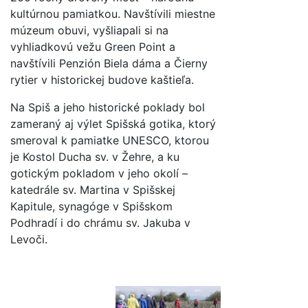
kultúrnou pamiatkou. Navštívili miestne
múzeum obuvi, vyšliapali si na
vyhliadkovú vežu Green Point a
navštívili Penzión Biela dáma a Čierny
rytier v historickej budove kaštieľa.
Na Spiš a jeho historické poklady bol
zameraný aj výlet Spišská gotika, ktorý
smeroval k pamiatke UNESCO, ktorou
je Kostol Ducha sv. v Žehre, a ku
gotickým pokladom v jeho okolí –
katedrále sv. Martina v Spišskej
Kapitule, synagóge v Spišskom
Podhradí i do chrámu sv. Jakuba v
Levoči.