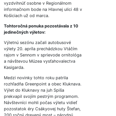
vyzdvihnúť osobne v Regionálnom
informačnom bode na Hlavnej ulici 48 v
Košiciach už od marca.
Tohtoročná ponuka pozostávala z 10
jedinečných výletov:
Výletnú sezónu začali autobusové
výlety 20. apríla prechádzkou Vtáčím
rajom v Sennom v sprievode ornitológa
a návštevou Múzea vysťahovalectva
Kasigarda.
Medzi novinky tohto roku patrila
rozhľadňa Greenpoint a obec Kluknava.
Výlet do Kluknavy na juh Spiša
prekvapil svojím pestrým programom.
Návštevníci mohli počas výletu vidieť
pozostatok éry Csákyovej huty Štefan,
200 ročný drevený most – národnú