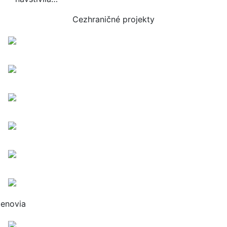
Cezhraničné projekty
lenovia